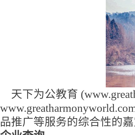
天下为公教育 (www.greathar
www.greatharmonyw
品推广等服务的综合性的嘉