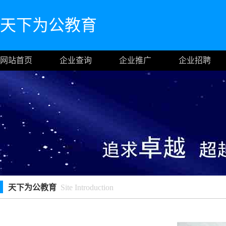
天下为公教育
网站首页
企业查询
企业推广
企业招聘
天下为公教育
Site Introduction